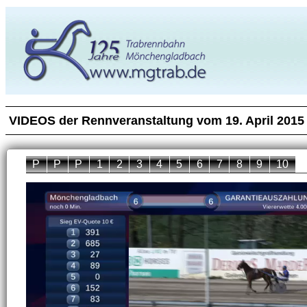
VIDEOS der Rennveranstaltung vom 19. April 2015
P
P
P
1
2
3
4
5
6
7
8
9
10