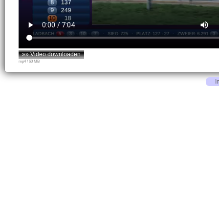
»» Video downloaden
mp4 / 60 MB
I