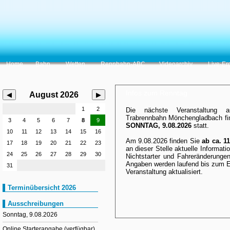
Sechs Rennen am Sonntag, 9. August. Start des ersten Rennens 
Home
Bahn
Wetten
Rennbahn-ABC
Videoarchiv
Live-Er
Infos zum Renntag
August 2026
◀
▶
1
2
Die nächste Veranstaltung a
Trabrennbahn Mönchengladbach fi
3
4
5
6
7
8
9
SONNTAG, 9.08.2026
statt.
10
11
12
13
14
15
16
Am 9.08.2026 finden Sie
ab ca. 1
17
18
19
20
21
22
23
an dieser Stelle aktuelle Informati
24
25
26
27
28
29
30
Nichtstarter und Fahreränderunge
Angaben werden laufend bis zum E
31
Veranstaltung aktualisiert.
Terminübersicht 2026
Ausschreibungen
Sonntag, 9.08.2026
Online Starterangabe (verfügbar)