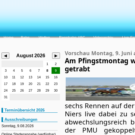
Sechs Rennen am Sonntag, 9. August. Start des ersten Rennens 
Home
Bahn
Wetten
Rennbahn-ABC
Videoarchiv
Live-Er
Vorschau Montag, 9. Juni 
August 2026
◀
▶
Am Pfingstmontag wi
1
2
getrabt
3
4
5
6
7
8
9
10
11
12
13
14
15
16
17
18
19
20
21
22
23
24
25
26
27
28
29
30
31
sechs Rennen auf der 
Terminübersicht 2026
Niers live dabei zu 
abwechslungsreich b
Ausschreibungen
Sonntag, 9.08.2026
der PMU gekoppelt
Online Starterangabe (verfügbar)