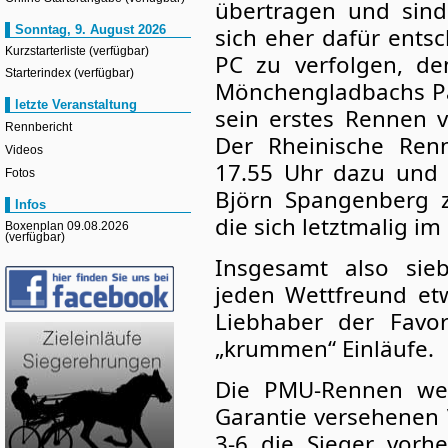
übertragen und sind
sich eher dafür ents
Sonntag, 9. August 2026
Kurzstarterliste (verfügbar)
PC zu verfolgen, de
Starterindex (verfügbar)
Mönchengladbachs Para
letzte Veranstaltung
sein erstes Rennen 
Rennbericht
Der Rheinische Renn
Videos
17.55 Uhr dazu und 
Fotos
Björn Spangenberg z
Infos
die sich letztmalig i
Boxenplan 09.08.2026
(verfügbar)
Insgesamt also sie
jeden Wettfreund etw
Liebhaber der Favo
„krummen“ Einläufe.
Die PMU-Rennen we
Garantie versehenen 
3-6 die Sieger vorh